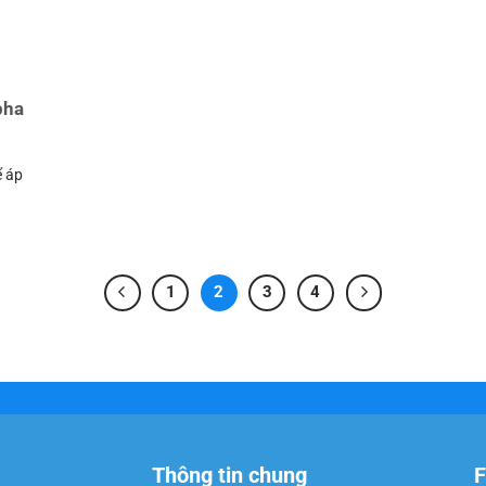
pha
ể áp
1
2
3
4
Thông tin chung
F