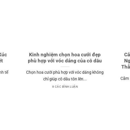
Xúc
Kinh nghiệm chọn hoa cưới đẹp
Cắ
ết
phù hợp với vóc dáng của cô dâu
Ng
Thẳ
nh tế
Chọn hoa cưới phù hợp với vóc dáng không
Cắm h
chỉ giúp cô dâu tôn lên...
8 CÁC BÌNH LUẬN