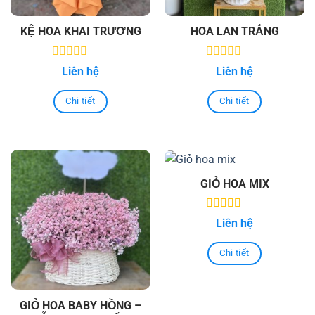
KỆ HOA KHAI TRƯƠNG
HOA LAN TRẮNG
0
0
Liên hệ
Liên hệ
out
out
of
of
5
5
Chi tiết
Chi tiết
GIỎ HOA MIX
5.00
out of
Liên hệ
5
Chi tiết
GIỎ HOA BABY HỒNG –