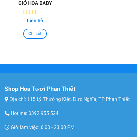
GIỎ HOA BABY
5.00
out of
Liên hệ
5
Chi tiết
Shop Hoa Tươi Phan Thiết
Địa chỉ: 115 Lý Thường Kiệt, Đức Nghĩa, TP Phan Thiết
Hotline: 0392 955 524
Giờ làm việc: 6:00 - 23:00 PM