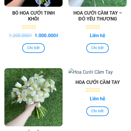
BÓ HOA CƯỚI TINH
HOA CƯỚI CẦM TAY –
KHÔI
ĐỎ YÊU THƯƠNG
0
0
Original
Current
1.200.000
₫
1.000.000
₫
Liên hệ
out
out
price
price
of
of
was:
is:
5
5
Chi tiết
Chi tiết
1.200.000₫.
1.000.000₫.
HOA CƯỚI CẦM TAY
0
Liên hệ
out
of
5
Chi tiết