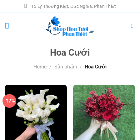
Chuyển
115 Lý Thường Kiệt, Đức Nghĩa, Phan Thiết
đến
nội
dung
Hoa Cưới
Home
/
Sản phẩm
/
Hoa Cưới
-17%