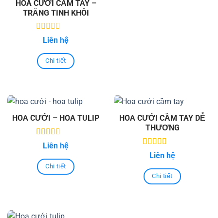
HOA CƯỚI CẦM TAY –
TRẮNG TINH KHÔI
0
Liên hệ
out
of
5
Chi tiết
HOA CƯỚI – HOA TULIP
HOA CƯỚI CẦM TAY DỄ
THƯƠNG
5.00
out of
Liên hệ
5
5.00
out of
Liên hệ
5
Chi tiết
Chi tiết