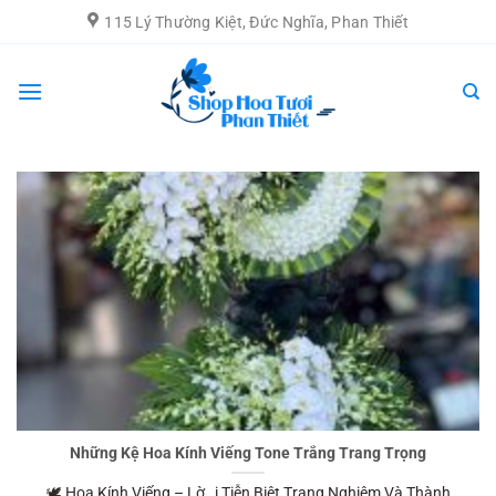
Chuyển
115 Lý Thường Kiệt, Đức Nghĩa, Phan Thiết
đến
nội
dung
Những Kệ Hoa Kính Viếng Tone Trắng Trang Trọng
🕊️ Hoa Kính Viếng – Lờ i Tiễn Biệt Trang Nghiêm Và Thành