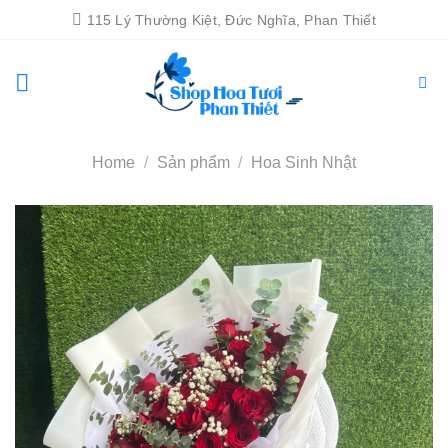
Chuyển
115 Lý Thường Kiệt, Đức Nghĩa, Phan Thiết
đến
nội
dung
Home
/
Sản phẩm
/
Hoa Sinh Nhật