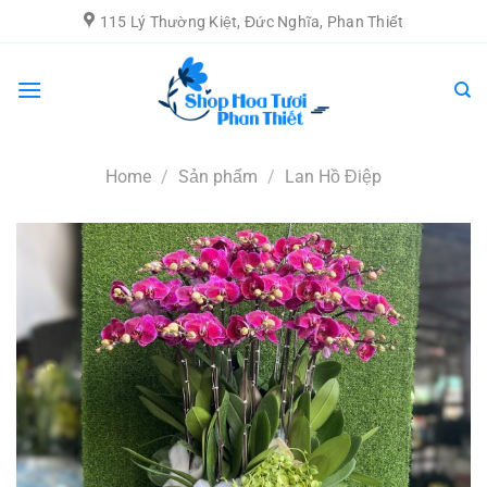
Chuyển
115 Lý Thường Kiệt, Đức Nghĩa, Phan Thiết
đến
nội
dung
Home
/
Sản phẩm
/
Lan Hồ Điệp